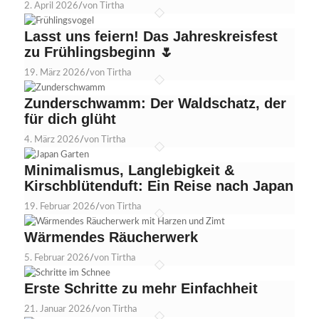
2. April 2026
/
von Tirtha
Lasst uns feiern! Das Jahreskreisfest
zu Frühlingsbeginn 🌷
19. März 2026
/
von Tirtha
Zunderschwamm: Der Waldschatz, der
für dich glüht
4. März 2026
/
von Tirtha
Minimalismus, Langlebigkeit &
Kirschblütenduft: Ein Reise nach Japan
19. Februar 2026
/
von Tirtha
Wärmendes Räucherwerk
5. Februar 2026
/
von Tirtha
Erste Schritte zu mehr Einfachheit
21. Januar 2026
/
von Tirtha