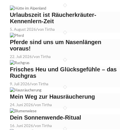
Urlaubszeit ist Räucherkräuter-
Kennenlern-Zeit
5. August 2026
/
von Tirtha
Pferde sind uns um Nasenlängen
voraus!
22. Juli 2026
/
von Tirtha
Frisches Heu und Glücksgefühle – das
Ruchgras
9. Juli 2026
/
von Tirtha
Mein Weg zur Hausräucherung
24. Juni 2026
/
von Tirtha
Dein Sonnenwende-Ritual
16. Juni 2026
/
von Tirtha