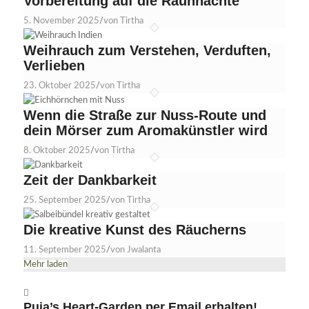
Vorbereitung auf die Rauhnächte
5. November 2025
/
von Tirtha
Weihrauch zum Verstehen, Verduften,
Verlieben
23. Oktober 2025
/
von Tirtha
Wenn die Straße zur Nuss-Route und
dein Mörser zum Aromakünstler wird
8. Oktober 2025
/
von Tirtha
Zeit der Dankbarkeit
25. September 2025
/
von Tirtha
Die kreative Kunst des Räucherns
11. September 2025
/
von Jwalanta
Mehr laden
Puja’s Heart-Garden per Email erhalten!