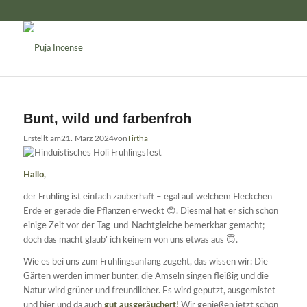
Bunt, wild und farbenfroh
Erstellt am
21. März 2024
von
Tirtha
Hallo,
der Frühling ist einfach zauberhaft – egal auf welchem Fleckchen
Erde er gerade die Pflanzen erweckt 😊. Diesmal hat er sich schon
einige Zeit vor der Tag-und-Nachtgleiche bemerkbar gemacht;
doch das macht glaub’ ich keinem von uns etwas aus 😇.
Wie es bei uns zum Frühlingsanfang zugeht, das wissen wir: Die
Gärten werden immer bunter, die Amseln singen fleißig und die
Natur wird grüner und freundlicher. Es wird geputzt, ausgemistet
und hier und da auch
gut ausgeräuchert!
Wir genießen jetzt schon