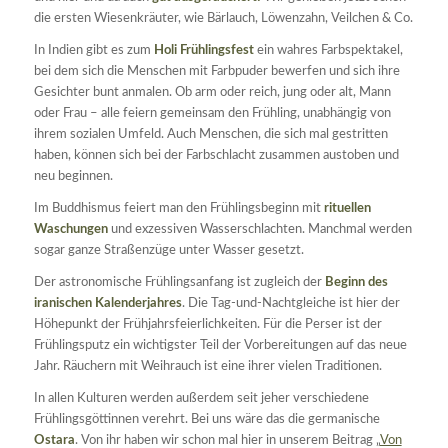
die ersten Wiesenkräuter, wie Bärlauch, Löwenzahn, Veilchen & Co.
In Indien gibt es zum
Holi Frühlingsfest
ein wahres Farbspektakel,
bei dem sich die Menschen mit Farbpuder bewerfen und sich ihre
Gesichter bunt anmalen. Ob arm oder reich, jung oder alt, Mann
oder Frau – alle feiern gemeinsam den Frühling, unabhängig von
ihrem sozialen Umfeld. Auch Menschen, die sich mal gestritten
haben, können sich bei der Farbschlacht zusammen austoben und
neu beginnen.
Im Buddhismus feiert man den Frühlingsbeginn mit
rituellen
Waschungen
und exzessiven Wasserschlachten. Manchmal werden
sogar ganze Straßenzüge unter Wasser gesetzt.
Der astronomische Frühlingsanfang ist zugleich der
Beginn des
iranischen Kalenderjahres
. Die Tag-und-Nachtgleiche ist hier der
Höhepunkt der Frühjahrsfeierlichkeiten. Für die Perser ist der
Frühlingsputz ein wichtigster Teil der Vorbereitungen auf das neue
Jahr. Räuchern mit Weihrauch ist eine ihrer vielen Traditionen.
In allen Kulturen werden außerdem seit jeher verschiedene
Frühlingsgöttinnen verehrt. Bei uns wäre das die germanische
Ostara
. Von ihr haben wir schon mal hier in unserem Beitrag „
Von