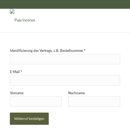
Identifizierung des Vertrags, z.B. Bestellnummer
*
E-Mail
*
E-
Vorname
Nachname
Mail
(wiederholen)
*
Widerruf bestätigen