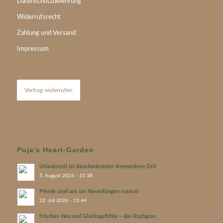
Datenschutzbelehrung
Widerrufsrecht
Zahlung und Versand
Impressum
Vertrag widerrufen
Puja’s Heart-Garden
Urlaubszeit ist Räucherkräuter-Kennenlern-Zeit
5. August 2026 - 15:38
Pferde sind uns um Nasenlängen voraus!
22. Juli 2026 - 15:44
Frisches Heu und Glücksgefühle – das Ruchgras