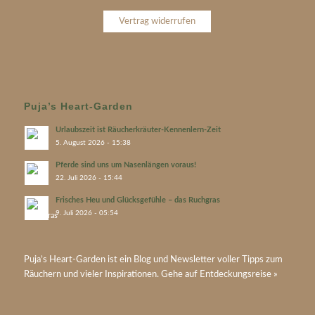
Vertrag widerrufen
Puja’s Heart-Garden
Urlaubszeit ist Räucherkräuter-Kennenlern-Zeit
5. August 2026 - 15:38
Pferde sind uns um Nasenlängen voraus!
22. Juli 2026 - 15:44
Frisches Heu und Glücksgefühle – das Ruchgras
9. Juli 2026 - 05:54
Puja’s
Heart-Garden
ist ein Blog und Newsletter voller Tipps zum
Räuchern und vieler Inspirationen. Gehe auf
Entdeckungsreise »