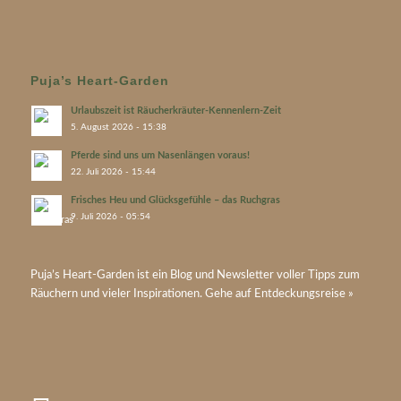
Puja’s Heart-Garden
Urlaubszeit ist Räucherkräuter-Kennenlern-Zeit
5. August 2026 - 15:38
Pferde sind uns um Nasenlängen voraus!
22. Juli 2026 - 15:44
Frisches Heu und Glücksgefühle – das Ruchgras
9. Juli 2026 - 05:54
Puja’s
Heart-Garden
ist ein Blog und Newsletter voller Tipps zum
Räuchern und vieler Inspirationen. Gehe auf
Entdeckungsreise »