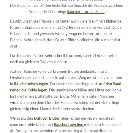
Das Räuchern von Blüten bedeutet, die Sprache der Seele zu sprechen.
– Annemarie Zoberning:
Räuchern für die Seele
–
Es gibt unzählige Pflanzen, darunter auch viele traumhaft blühende
Kräuter. Zupfe ganz vorsichtig 1-2 Blüten ab. Somit verletzt Du die
Pflanze nicht und gewährleistest genügend Futter für unsere
Bienen. Achte darauf, dass Du nur Blüten pflückst, die auch essbar
sind.
Da die zarten Blüten sehr schnell trocknen, kannst Du sie meist
noch am gleichen Tag verräuchern.
Auf der Räucherkohle verbrennen Blüten unglaublich rasch.
Deshalb verräuchert man sie auf diesem Weg meist nur zusammen
in
Räuchermischungen
. Du kannst sie allerdings auch
auf den Sand
neben die Kohle legen
. Die unmittelbare Nähe und Hitze der Kohle
löst die feinen Duftstoffe der Blüte. Mit einem guten Näschen
wirst Du neben dem Duft des Harzes, welches auf der Kohle liegt,
gleichzeitig einen Hauch der Blütenessenz riechen.
Wenn Du den
Duft der Blüten
aber richtig genießen möchtest,
dann empfehle ich Dir ein
Räucherstövchen
mit einem feinen Sieb
als Auflage zu verwenden. Am besten legst Du zusätzlich ein