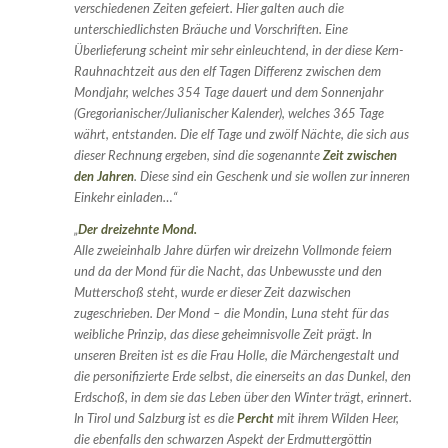
verschiedenen Zeiten gefeiert. Hier galten auch die
unterschiedlichsten Bräuche und Vorschriften. Eine
Überlieferung scheint mir sehr einleuchtend, in der diese Kern-
Rauhnachtzeit aus den elf Tagen Differenz zwischen dem
Mondjahr, welches 354 Tage dauert und dem Sonnenjahr
(Gregorianischer/Julianischer Kalender), welches 365 Tage
währt, entstanden. Die elf Tage und zwölf Nächte, die sich aus
dieser Rechnung ergeben, sind die sogenannte
Zeit zwischen
den Jahren
. Diese sind ein Geschenk und sie wollen zur inneren
Einkehr einladen…“
„
Der dreizehnte Mond.
Alle zweieinhalb Jahre dürfen wir dreizehn Vollmonde feiern
und da der Mond für die Nacht, das Unbewusste und den
Mutterschoß steht, wurde er dieser Zeit dazwischen
zugeschrieben. Der Mond – die Mondin, Luna steht für das
weibliche Prinzip, das diese geheimnisvolle Zeit prägt. In
unseren Breiten ist es die Frau Holle, die Märchengestalt und
die personifizierte Erde selbst, die einerseits an das Dunkel, den
Erdschoß, in dem sie das Leben über den Winter trägt, erinnert.
In Tirol und Salzburg ist es die
Percht
mit ihrem Wilden Heer,
die ebenfalls den schwarzen Aspekt der Erdmuttergöttin