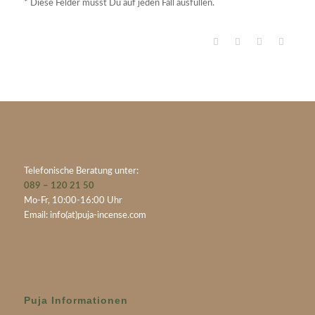
* Diese Felder musst Du auf jeden Fall ausfüllen.
Telefonische Beratung unter:
089 – 120 21 50
Mo-Fr, 10:00-16:00 Uhr
Email:
info(at)puja-incense.com
Puja Informationen