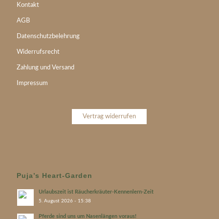
Kontakt
AGB
Datenschutzbelehrung
Widerrufsrecht
Zahlung und Versand
Impressum
Vertrag widerrufen
Puja’s Heart-Garden
Urlaubszeit ist Räucherkräuter-Kennenlern-Zeit
5. August 2026 - 15:38
Pferde sind uns um Nasenlängen voraus!