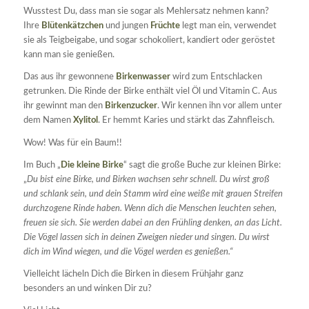
Wusstest Du, dass man sie sogar als Mehlersatz nehmen kann?
Ihre
Blütenkätzchen
und jungen
Früchte
legt man ein, verwendet
sie als Teigbeigabe, und sogar schokoliert, kandiert oder geröstet
kann man sie genießen.
Das aus ihr gewonnene
Birkenwasser
wird zum Entschlacken
getrunken. Die Rinde der Birke enthält viel Öl und Vitamin C. Aus
ihr gewinnt man den
Birkenzucker
. Wir kennen ihn vor allem unter
dem Namen
Xylitol
. Er hemmt Karies und stärkt das Zahnfleisch.
Wow! Was für ein Baum!!
Im Buch „
Die kleine Birke
“ sagt die große Buche zur kleinen Birke:
„
Du bist eine Birke, und Birken wachsen sehr schnell. Du wirst groß
und schlank sein, und dein Stamm wird eine weiße mit grauen Streifen
durchzogene Rinde haben. Wenn dich die Menschen leuchten sehen,
freuen sie sich. Sie werden dabei an den Frühling denken, an das Licht.
Die Vögel lassen sich in deinen Zweigen nieder und singen. Du wirst
dich im Wind wiegen, und die Vögel werden es genießen.“
Vielleicht lächeln Dich die Birken in diesem Frühjahr ganz
besonders an und winken Dir zu?