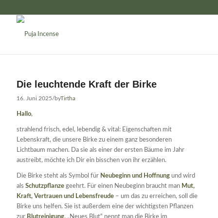
Die leuchtende Kraft der Birke
16. Juni 2025
/
by
Tirtha
Hallo
,
strahlend frisch, edel, lebendig & vital: Eigenschaften mit
Lebenskraft, die unsere Birke zu einem ganz besonderen
Lichtbaum machen. Da sie als einer der ersten Bäume im Jahr
austreibt, möchte ich Dir ein bisschen von ihr erzählen.
Die Birke steht als Symbol für
Neubeginn und Hoffnung
und wird
als
Schutzpflanze
geehrt. Für einen Neubeginn braucht man
Mut,
Kraft, Vertrauen und Lebensfreude
– um das zu erreichen, soll die
Birke uns helfen. Sie ist außerdem eine der wichtigsten Pflanzen
zur
Blutreinigung
. „Neues Blut“ nennt man die Birke im