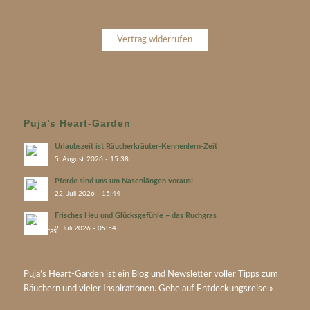
Vertrag widerrufen
Puja’s Heart-Garden
Urlaubszeit ist Räucherkräuter-Kennenlern-Zeit
5. August 2026 - 15:38
Pferde sind uns um Nasenlängen voraus!
22. Juli 2026 - 15:44
Frisches Heu und Glücksgefühle – das Ruchgras
9. Juli 2026 - 05:54
Puja’s
Heart-Garden
ist ein Blog und Newsletter voller Tipps zum
Räuchern und vieler Inspirationen. Gehe auf
Entdeckungsreise »