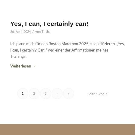
Yes, I can, I certainly can!
/
26. April 2024
von
Tirtha
Ich plane mich für den Boston Marathon 2025 zu qualifizieren. „Yes,
I can, I certainly Can!“ war einer der Affirmationen meines
Trainings.
Weiterlesen
1
2
3
›
»
Seite 1 von 7