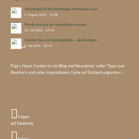
Urlaubszeit ist Räucherkräuter-Kennenlern-Zeit
5. August 2026 - 15:38
Pferde sind uns um Nasenlängen voraus!
22. Juli 2026 - 15:44
Frisches Heu und Glücksgefühle – das Ruchgras
9. Juli 2026 - 05:54
Puja’s
Heart-Garden
ist ein Blog und Newsletter voller Tipps zum
Räuchern und vieler Inspirationen. Gehe auf
Entdeckungsreise »
Folgen
auf Facebook