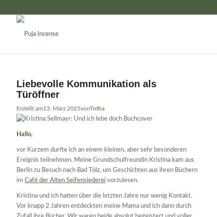
Liebevolle Kommunikation als
Türöffner
Erstellt am
13. März 2025
von
Tirtha
Hallo,
vor Kurzem durfte ich an einem kleinen, aber sehr besonderen
Ereignis teilnehmen. Meine Grundschulfreundin Kristina kam aus
Berlin zu Besuch nach Bad Tölz, um Geschichten aus ihren Büchern
im
Café der Alten Seifensiederei
vorzulesen.
Kristina und ich hatten über die letzten Jahre nur wenig Kontakt.
Vor knapp 2 Jahren entdeckten meine Mama und ich dann durch
Zufall ihre Bücher. Wir waren beide absolut begeistert und voller