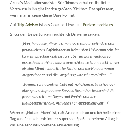
Aruna’s Meditationsmeister Sri Chinmoy erhalten. Ihr tiefes
Vertrauen in ihn gibt Ihr den größten Rückhalt. Das spürt man,
wenn man in diese kleine Oase kommt.
Auf
Trip-Adviser
ist das Cosmos-Heart auf
Punkte-Hochkurs.
2 Kunden-Bewertungen möchte ich Dir gerne zeigen:
„Nun, ich denke, diese Leute müssen nur die nettesten und
freundlichsten Caféinhaber im bekannten Universum sein. Ich
kam ein bisschen gestresst an, aber sie waren einfach so
ansteckend fröhlich, dass meine schlechte Laune nicht länger
als eine Minute anhielt. Der Kaffee und der Kuchen waren
ausgezeichnet und die Umgebung war sehr gemütlich….“
„Kleines, schnuckeliges Café mit viel Charme. Unscheinbar,
aber spitze. Super netter Service. Besonders lecker sind die
frisch zubereiteten Bagels und Paninis und der
Blaubeermilchshake. Auf jeden Fall empfehlenswert :-)“
Wenn es „Not am Mann“ ist, ruft Aruna mich an und ich helfe einen
Tag aus. Es macht mir immer super viel Spaß. In meinem Alltag ist
das eine sehr willkommene Abwechslung.