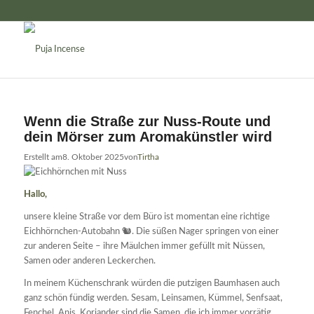
Wenn die Straße zur Nuss-Route und
dein Mörser zum Aromakünstler wird
Erstellt am
8. Oktober 2025
von
Tirtha
Hallo,
unsere kleine Straße vor dem Büro ist momentan eine richtige
Eichhörnchen-Autobahn 🐿️. Die süßen Nager springen von einer
zur anderen Seite – ihre Mäulchen immer gefüllt mit Nüssen,
Samen oder anderen Leckerchen.
In meinem Küchenschrank würden die putzigen Baumhasen auch
ganz schön fündig werden. Sesam, Leinsamen, Kümmel, Senfsaat,
Fenchel, Anis, Koriander sind die Samen, die ich immer vorrätig