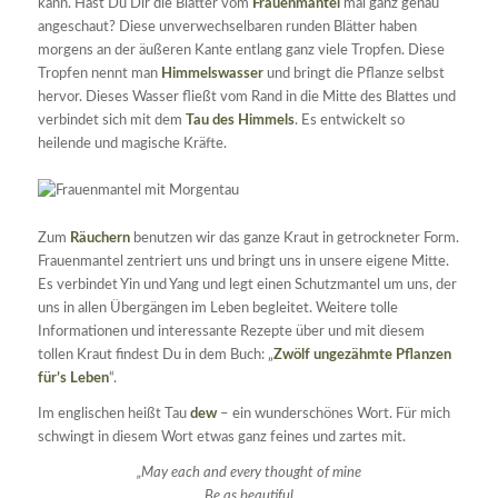
kann. Hast Du Dir die Blätter vom
Frauenmantel
mal ganz genau
angeschaut? Diese unverwechselbaren runden Blätter haben
morgens an der äußeren Kante entlang ganz viele Tropfen. Diese
Tropfen nennt man
Himmelswasser
und bringt die Pflanze selbst
hervor. Dieses Wasser fließt vom Rand in die Mitte des Blattes und
verbindet sich mit dem
Tau des Himmels
. Es entwickelt so
heilende und magische Kräfte.
Zum
Räuchern
benutzen wir das ganze Kraut in getrockneter Form.
Frauenmantel zentriert uns und bringt uns in unsere eigene Mitte.
Es verbindet Yin und Yang und legt einen Schutzmantel um uns, der
uns in allen Übergängen im Leben begleitet. Weitere tolle
Informationen und interessante Rezepte über und mit diesem
tollen Kraut findest Du in dem Buch: „
Zwölf ungezähmte Pflanzen
für’s Leben
“.
Im englischen heißt Tau
dew
– ein wunderschönes Wort. Für mich
schwingt in diesem Wort etwas ganz feines und zartes mit.
„May each and every thought of mine
Be as beautiful