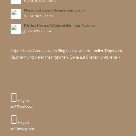
5. August 2026 - 15:38
Pferde sind uns um Nasenlängen voraus!
22. Juli 2026 - 15:44
Frisches Heu und Glücksgefühle – das Ruchgras
9. Juli 2026 - 05:54
Puja’s
Heart-Garden
ist ein Blog und Newsletter voller Tipps zum
Räuchern und vieler Inspirationen. Gehe auf
Entdeckungsreise »
Folgen
auf Facebook
Folgen
auf Instagram