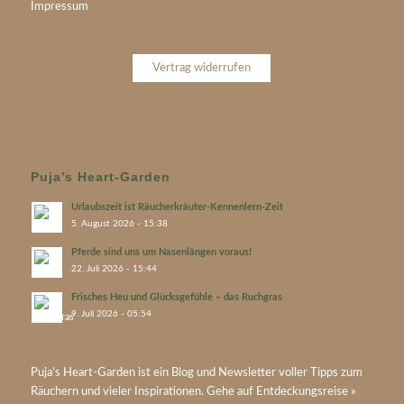
Impressum
Vertrag widerrufen
Puja’s Heart-Garden
Urlaubszeit ist Räucherkräuter-Kennenlern-Zeit
5. August 2026 - 15:38
Pferde sind uns um Nasenlängen voraus!
22. Juli 2026 - 15:44
Frisches Heu und Glücksgefühle – das Ruchgras
9. Juli 2026 - 05:54
Puja’s
Heart-Garden
ist ein Blog und Newsletter voller Tipps zum
Räuchern und vieler Inspirationen. Gehe auf
Entdeckungsreise »