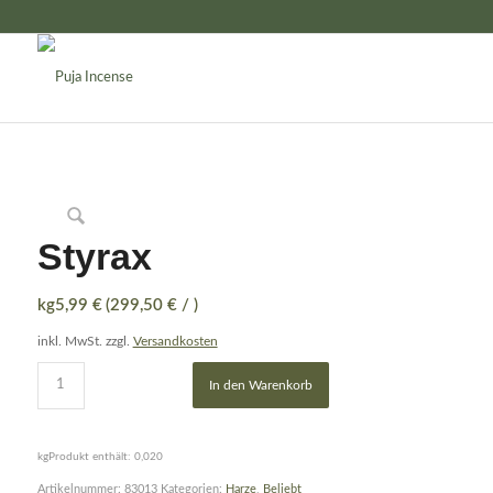
Styrax
kg
5,99
€
(
299,50
€
/
)
inkl. MwSt.
zzgl.
Versandkosten
In den Warenkorb
kg
Produkt enthält: 0,020
Artikelnummer:
83013
Kategorien:
Harze
,
Beliebt