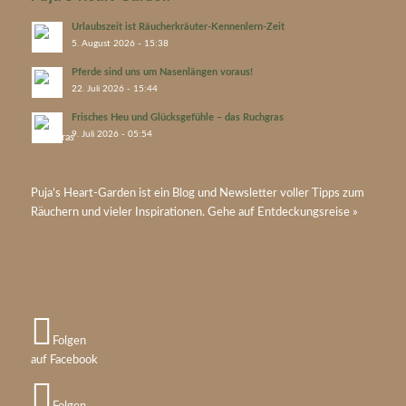
Urlaubszeit ist Räucherkräuter-Kennenlern-Zeit
5. August 2026 - 15:38
Pferde sind uns um Nasenlängen voraus!
22. Juli 2026 - 15:44
Frisches Heu und Glücksgefühle – das Ruchgras
9. Juli 2026 - 05:54
Puja’s
Heart-Garden
ist ein Blog und Newsletter voller Tipps zum
Räuchern und vieler Inspirationen. Gehe auf
Entdeckungsreise »
Folgen
auf Facebook