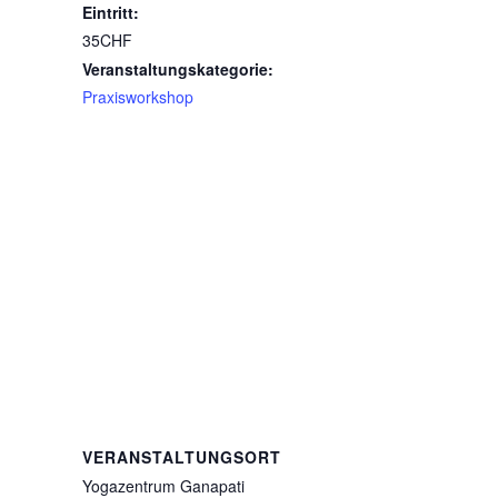
kontakt@ga
Eintritt:
Veranstalte
35CHF
Veranstaltungskategorie:
Praxisworkshop
VERANSTALTUNGSORT
Yogazentrum Ganapati