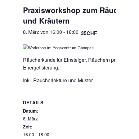
Praxisworkshop zum Räuchern v
und Kräutern
8. März von 16:00
-
18:00
35CHF
Räucherkunde für Einsteiger. Räuchern praxisnah 
Energetisierung.
Inkl. Räucherlektüre und Muster
DETAILS
VERANST
Yogazentru
Datum:
Telefon
8. März
+41-52-213
Zeit:
E-Mail
16:00 - 18:00