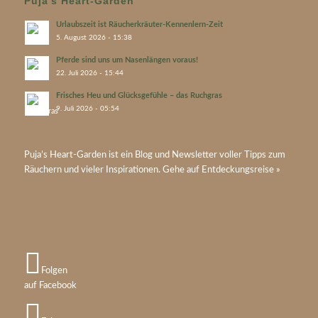
Puja’s Heart-Garden
Urlaubszeit ist Räucherkräuter-Kennenlern-Zeit
5. August 2026 - 15:38
Pferde sind uns um Nasenlängen voraus!
22. Juli 2026 - 15:44
Frisches Heu und Glücksgefühle – das Ruchgras
9. Juli 2026 - 05:54
Puja’s
Heart-Garden
ist ein Blog und Newsletter voller Tipps zum
Räuchern und vieler Inspirationen. Gehe auf
Entdeckungsreise »
Folgen
auf Facebook